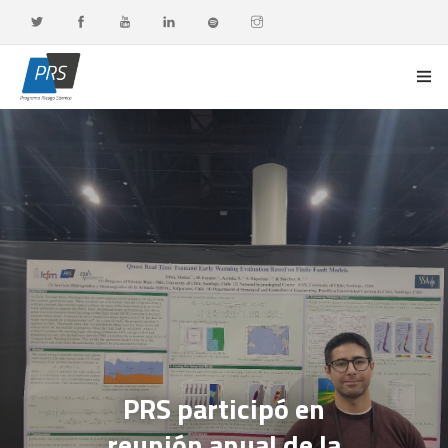
PORTADA
LÍNEAS DE INVESTIGACIÓN
OBSERVATORIO G-DATA
DOCENCIA Y FORMACIÓN CONTINUA
DIFUSIÓN Y VALORACIÓN CIUDADANA
PRS participó en
reunión anual de la