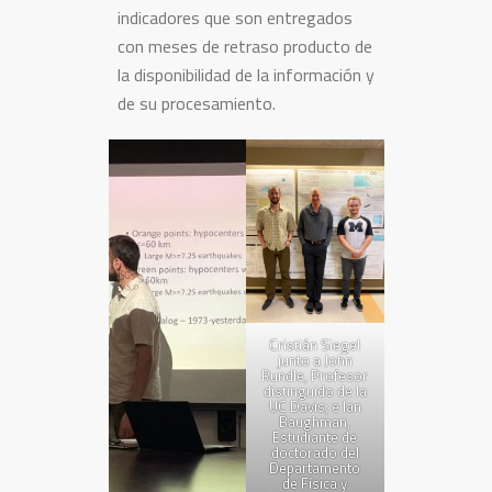
indicadores que son entregados
con meses de retraso producto de
la disponibilidad de la información y
de su procesamiento.
Cristián Siegel
junto a John
Rundle, Profesor
distinguido de la
UC Davis; e Ian
Baughman,
Estudiante de
doctorado del
Departamento
de Física y