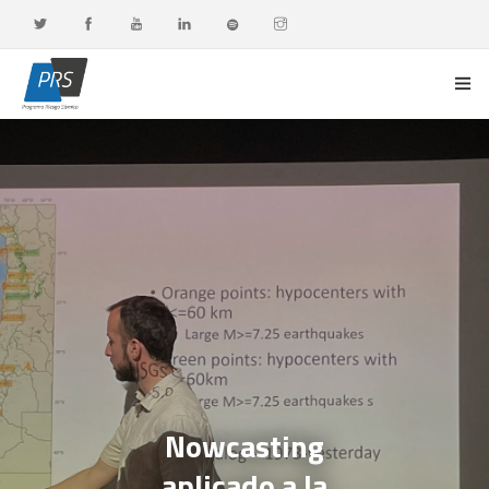
PORTADA
LÍNEAS DE INVESTIGACIÓN
OBSERVATORIO G-DATA
DOCENCIA Y FORMACIÓN CONTINUA
DIFUSIÓN Y VALORACIÓN CIUDADANA
Nowcasting
aplicado a la