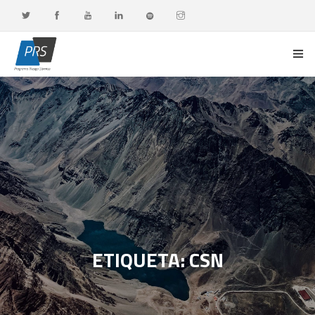
PORTADA
LÍNEAS DE INVESTIGACIÓN
OBSERVATORIO G-DATA
DOCENCIA Y FORMACIÓN CONTINUA
DIFUSIÓN Y VALORACIÓN CIUDADANA
ETIQUETA: CSN