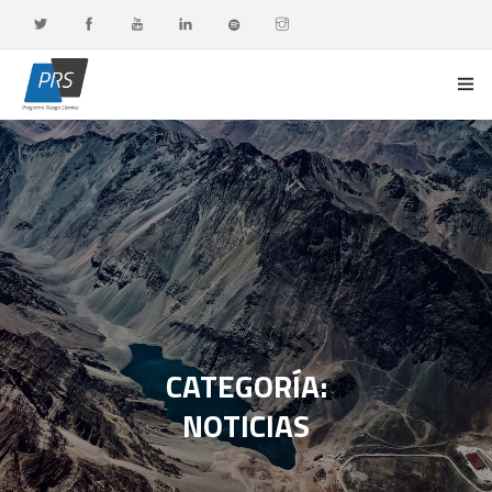
PORTADA
LÍNEAS DE INVESTIGACIÓN
OBSERVATORIO G-DATA
DOCENCIA Y FORMACIÓN CONTINUA
DIFUSIÓN Y VALORACIÓN CIUDADANA
CATEGORÍA:
NOTICIAS