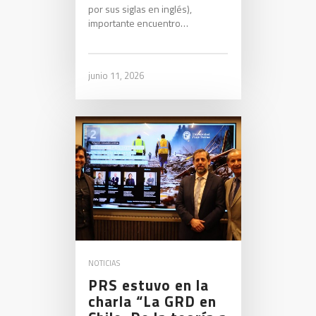
por sus siglas en inglés),
importante encuentro…
junio 11, 2026
NOTICIAS
PRS estuvo en la
charla “La GRD en