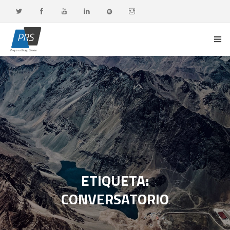
PORTADA
LÍNEAS DE INVESTIGACIÓN
OBSERVATORIO G-DATA
DOCENCIA Y FORMACIÓN CONTINUA
DIFUSIÓN Y VALORACIÓN CIUDADANA
ETIQUETA:
CONVERSATORIO