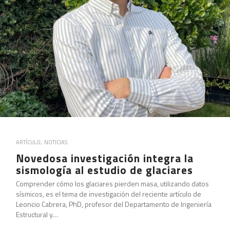
ARTÍCULO
,
NOTICIAS
Novedosa investigación integra la
sismología al estudio de glaciares
Comprender cómo los glaciares pierden masa, utilizando datos
sísmicos, es el tema de investigación del reciente artículo de
Leoncio Cabrera, PhD, profesor del Departamento de Ingeniería
Estructural y…