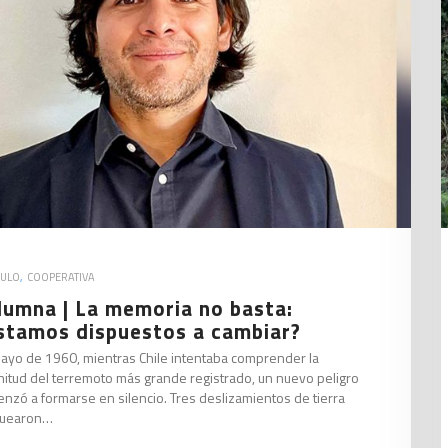
CULO
,
COOPERATIVA
lumna | La memoria no basta:
stamos dispuestos a cambiar?
ayo de 1960, mientras Chile intentaba comprender la
itud del terremoto más grande registrado, un nuevo peligro
nzó a formarse en silencio. Tres deslizamientos de tierra
quearon…