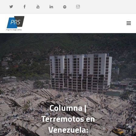
PORTADA
LÍNEAS DE INVESTIGACIÓN
OBSERVATORIO G-DATA
DOCENCIA Y FORMACIÓN CONTINUA
DIFUSIÓN Y VALORACIÓN CIUDADANA
Columna |
Terremotos en
Venezuela: