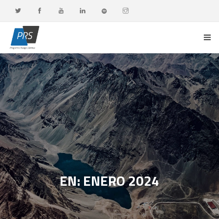
PORTADA
LÍNEAS DE INVESTIGACIÓN
OBSERVATORIO G-DATA
DOCENCIA Y FORMACIÓN CONTINUA
DIFUSIÓN Y VALORACIÓN CIUDADANA
EN: ENERO 2024