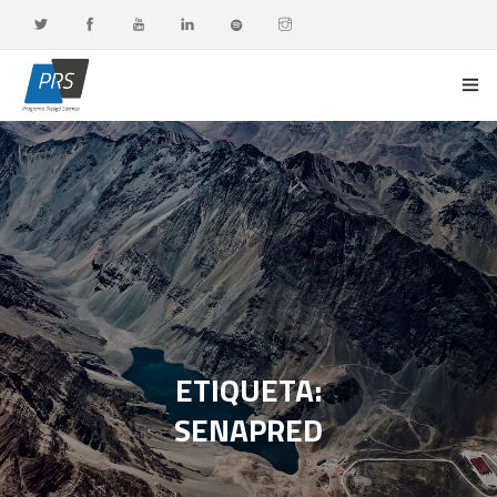
PORTADA
LÍNEAS DE INVESTIGACIÓN
OBSERVATORIO G-DATA
DOCENCIA Y FORMACIÓN CONTINUA
DIFUSIÓN Y VALORACIÓN CIUDADANA
ETIQUETA:
SENAPRED