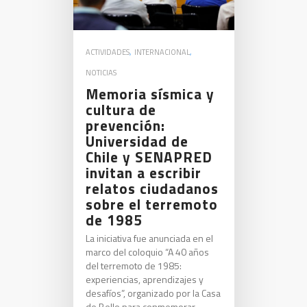
ACTIVIDADES
,
INTERNACIONAL
,
NOTICIAS
Memoria sísmica y
cultura de
prevención:
Universidad de
Chile y SENAPRED
invitan a escribir
relatos ciudadanos
sobre el terremoto
de 1985
La iniciativa fue anunciada en el
marco del coloquio “A 40 años
del terremoto de 1985:
experiencias, aprendizajes y
desafíos”, organizado por la Casa
de Bello para conmemorar…