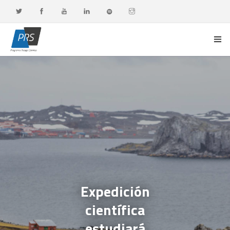
PORTADA
LÍNEAS DE INVESTIGACIÓN
OBSERVATORIO G-DATA
DOCENCIA Y FORMACIÓN CONTINUA
DIFUSIÓN Y VALORACIÓN CIUDADANA
Expedición
científica
estudiará