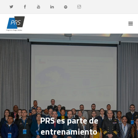
PORTADA
LÍNEAS DE INVESTIGACIÓN
OBSERVATORIO G-DATA
DOCENCIA Y FORMACIÓN CONTINUA
DIFUSIÓN Y VALORACIÓN CIUDADANA
PRS es parte de
entrenamiento