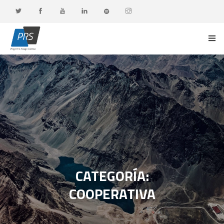
PORTADA
LÍNEAS DE INVESTIGACIÓN
OBSERVATORIO G-DATA
DOCENCIA Y FORMACIÓN CONTINUA
DIFUSIÓN Y VALORACIÓN CIUDADANA
CATEGORÍA:
COOPERATIVA