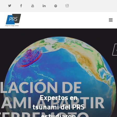
PORTADA
LÍNEAS DE INVESTIGACIÓN
OBSERVATORIO G-DATA
DOCENCIA Y FORMACIÓN CONTINUA
DIFUSIÓN Y VALORACIÓN CIUDADANA
Expertos en
tsunami del PRS
estudiaron