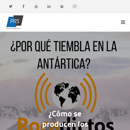
PORTADA
LÍNEAS DE INVESTIGACIÓN
OBSERVATORIO G-DATA
DOCENCIA Y FORMACIÓN CONTINUA
DIFUSIÓN Y VALORACIÓN CIUDADANA
¿Cómo se
producen los