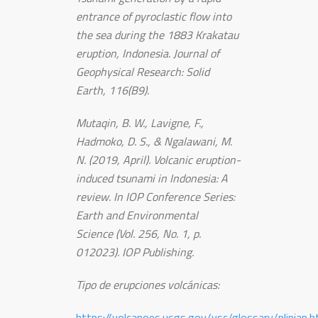
entrance of pyroclastic flow into
the sea during the 1883 Krakatau
eruption, Indonesia. Journal of
Geophysical Research: Solid
Earth, 116(B9).
Mutaqin, B. W., Lavigne, F.,
Hadmoko, D. S., & Ngalawani, M.
N. (2019, April). Volcanic eruption-
induced tsunami in Indonesia: A
review. In IOP Conference Series:
Earth and Environmental
Science (Vol. 256, No. 1, p.
012023). IOP Publishing.
Tipo de erupciones volcánicas:
https://volcanoes.usgs.gov/vsc/glossary/plinian.h