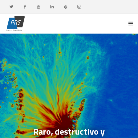
PORTADA
LÍNEAS DE INVESTIGACIÓN
OBSERVATORIO G-DATA
DOCENCIA Y FORMACIÓN CONTINUA
DIFUSIÓN Y VALORACIÓN CIUDADANA
Raro, destructivo y