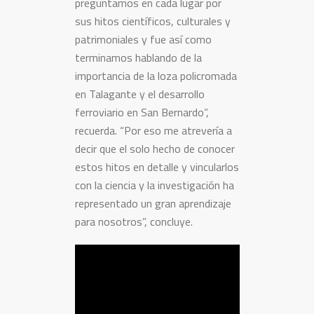
preguntamos en cada lugar por
sus hitos científicos, culturales y
patrimoniales y fue así como
terminamos hablando de la
importancia de la loza policromada
en Talagante y el desarrollo
ferroviario en San Bernardo”,
recuerda. “Por eso me atrevería a
decir que el solo hecho de conocer
estos hitos en detalle y vincularlos
con la ciencia y la investigación ha
representado un gran aprendizaje
para nosotros”, concluye.