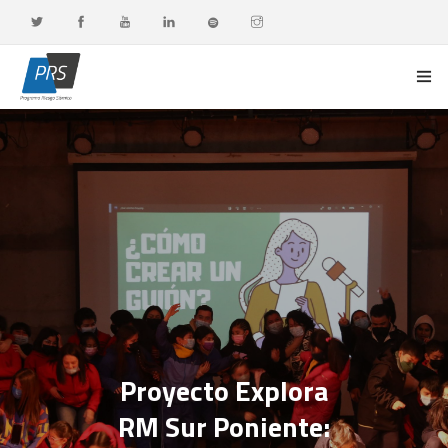
PORTADA
LÍNEAS DE INVESTIGACIÓN
OBSERVATORIO G-DATA
DOCENCIA Y FORMACIÓN CONTINUA
DIFUSIÓN Y VALORACIÓN CIUDADANA
Proyecto Explora
RM Sur Poniente: