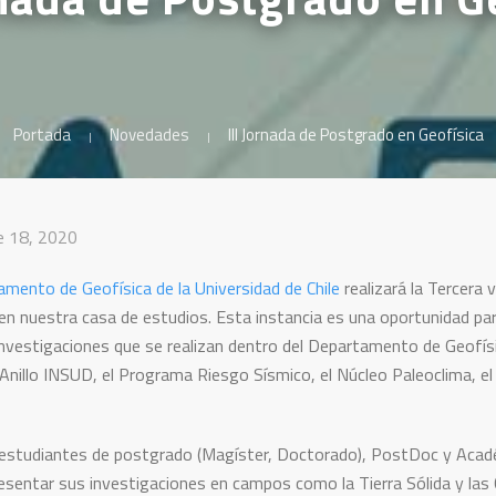
Portada
Novedades
III Jornada de Postgrado en Geofísica
e 18, 2020
mento de Geofísica de la Universidad de Chile
realizará la Tercera 
en nuestra casa de estudios. Esta instancia es una oportunidad par
investigaciones que se realizan dentro del Departamento de Geofísica
Anillo INSUD, el Programa Riesgo Sísmico, el Núcleo Paleoclima, el 
 estudiantes de postgrado (Magíster, Doctorado), PostDoc y Acadé
esentar sus investigaciones en campos como la Tierra Sólida y las 