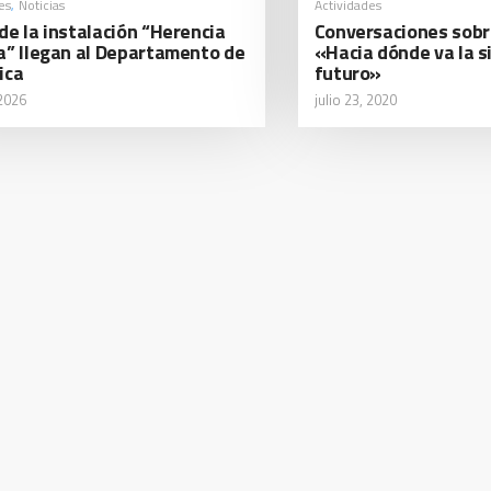
es
Noticias
Actividades
,
de la instalación “Herencia
Conversaciones sobre
a” llegan al Departamento de
«Hacia dónde va la s
ica
futuro»
 2026
julio 23, 2020