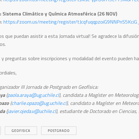
: Sistema Climático y Química Atmosférica (26 NOV)
n:
https://zoom.us/meeting/register/tJcqfuqqpzoiG9NNPnS5Kc
s que puedan asistir a esta Jornada virtual! Se agradece la difusió
os.
 y preguntas sobre inscripciones y modalidad del evento pueden hac
ordiales,
ganizador III Jornada de Postgrado en Geofísica:
aya
(
paola.araya@ug.uchile.cl
), candidata a Magíster en Meteorologí
pazo
(
charlie.opazo@ug.uchile.cl
), candidato a Magíster en Meteoro
eda
(
javier.ojeda.v@uchile.cl
), estudiante de Doctorado en Ciencias
GEOFISICA
POSTGRADO