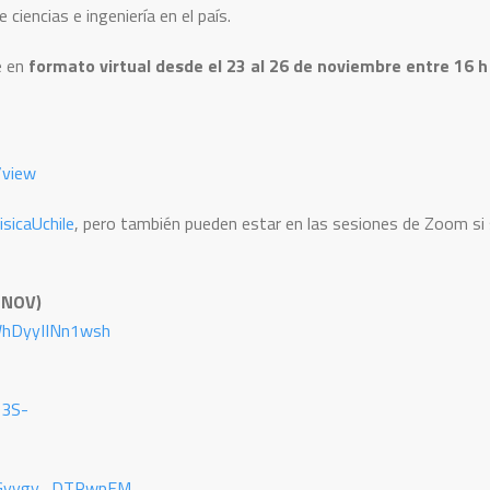
ciencias e ingeniería en el país.
e en
formato virtual desde el 23 al 26 de noviembre entre 16 h
/view
sicaUchile
, pero también pueden estar en las sesiones de Zoom si
 NOV)
WhDyyIINn1wsh
O3S-
TEGyygy_DTRwpEM