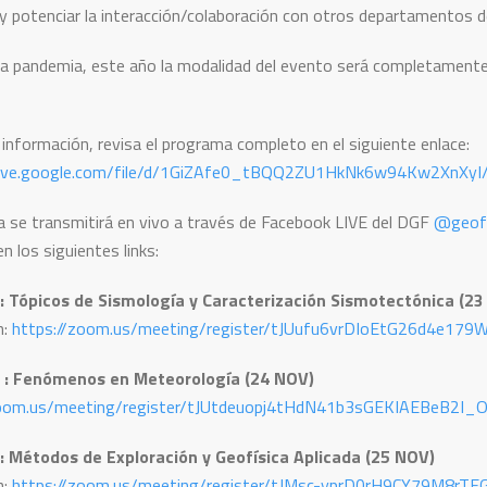
 y potenciar la interacción/colaboración con otros departamentos de 
la pandemia, este año la modalidad del evento será completament
información, revisa el programa completo en el siguiente enlace:
drive.google.com/file/d/1GiZAfe0_tBQQ2ZU1HkNk6w94Kw2XnXyI
a se transmitirá en vivo a través de Facebook LIVE del DGF
@geofi
en los siguientes links:
: Tópicos de Sismología y Caracterización Sismotectónica (23
n:
https://zoom.us/meeting/register/tJUufu6vrDIoEtG26d4e179
 : Fenómenos en Meteorología (24 NOV)
zoom.us/meeting/register/tJUtdeuopj4tHdN41b3sGEKIAEBeB2I_
: Métodos de Exploración y Geofísica Aplicada (25 NOV)
n:
https://zoom.us/meeting/register/tJMsc-yprD0rH9CY79M8r