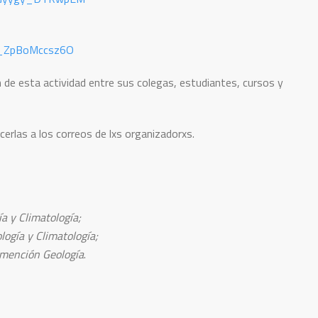
iG_ZpBoMccsz6O
n de esta actividad entre sus colegas, estudiantes, cursos y
erlas a los correos de lxs organizadorxs.
a y Climatología;
logía y Climatología;
, mención Geología
.