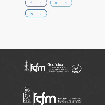
0
0
0