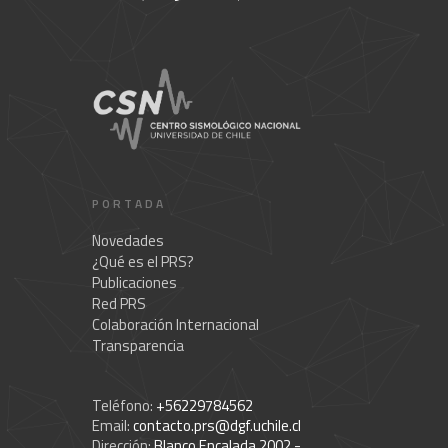
PORTADA
Novedades
¿Qué es el PRS?
Publicaciones
Red PRS
Colaboración Internacional
Transparencia
Teléfono:
+56229784562
Email:
contacto.prs@dgf.uchile.cl
Dirección:
Blanco Encalada 2002 -