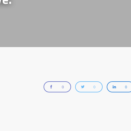
0
0
0