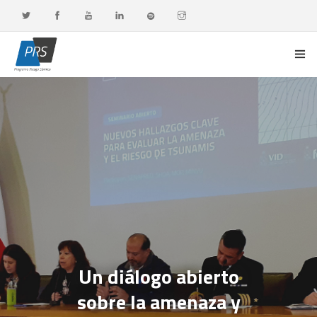
PORTADA
LÍNEAS DE INVESTIGACIÓN
OBSERVATORIO G-DATA
DOCENCIA Y FORMACIÓN CONTINUA
DIFUSIÓN Y VALORACIÓN CIUDADANA
Un diálogo abierto
sobre la amenaza y