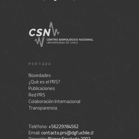
PORTADA
Novedades
¿Qué es el PRS?
Publicaciones
Red PRS
Colaboración Internacional
Transparencia
Teléfono:
+56229784562
Email:
contacto.prs@dgf.uchile.cl
Dirección:
Blanco Encalada 2002 -