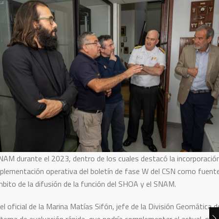
NAM durante el 2023, dentro de los cuales destacó la incorporació
 implementación operativa del boletín de fase W del CSN como fuent
mbito de la difusión de la función del SHOA y el SNAM.
l oficial de la Marina Matías Sifón, jefe de la División Geomática d