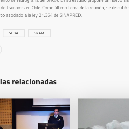
nto de Hidrografía del SHOA. En su estudio propone un nuevo siste
 de tsunamis en Chile. Como último tema de la reunión, se discutió 
o asociado a la ley 21.364 de SINAPRED.
SHOA
SNAM
ias relacionadas