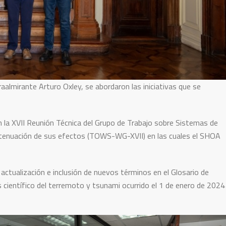
aalmirante Arturo Oxley, se abordaron las iniciativas que se
n la XVII Reunión Técnica del Grupo de Trabajo sobre Sistemas de
y atenuación de sus efectos (TOWS-WG-XVII) en las cuales el SHOA
actualización e inclusión de nuevos términos en el Glosario de
 científico del terremoto y tsunami ocurrido el 1 de enero de 2024