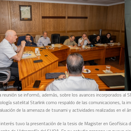
a reunión se informó, además, sobre los avances incorporados al S
nología satelital Starlink como respaldo de las comunicaciones, la
valuación de la amenaza de tsunami y actividades realizadas en el á
 interés tuvo la presentación de la tesis de Magister en Geofísica de