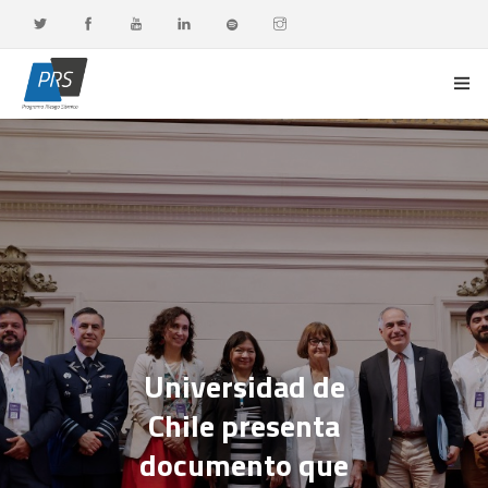
PORTADA
LÍNEAS DE INVESTIGACIÓN
OBSERVATORIO G-DATA
DOCENCIA Y FORMACIÓN CONTINUA
DIFUSIÓN Y VALORACIÓN CIUDADANA
Universidad de
Chile presenta
documento que