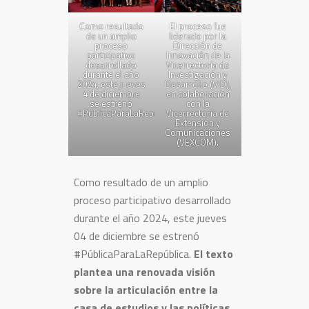
El proceso fue
Como resultado
liderado por la
de un amplio
Dirección de
proceso
Innovación de la
participativo
Vicerrectoría de
desarrollado
Investigación y
durante el año
Desarrollo (VID),
2024, este jueves
en colaboración
4 de diciembre
con la
se estrenó
Vicerrectoría de
#PúblicaParaLaRepública.
Extensión y
Comunicaciones
(VEXCOM).
Como resultado de un amplio
proceso participativo desarrollado
durante el año 2024, este jueves
04 de diciembre se estrenó
#PúblicaParaLaRepública.
El texto
plantea una renovada visión
sobre la articulación entre la
casa de estudios y las políticas