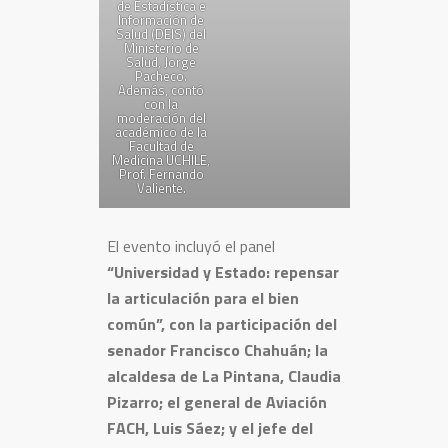
de Estadística e
Información de
Salud (DEIS) del
Ministerio de
Salud, Jorge
Pacheco.
Además, contó
con la
moderación del
académico de la
Facultad de
Medicina UCHILE,
Prof. Fernando
Valiente.
El evento incluyó el panel
“Universidad y Estado: repensar
la articulación para el bien
común”, con la participación del
senador Francisco Chahuán; la
alcaldesa de La Pintana, Claudia
Pizarro; el general de Aviación
FACH, Luis Sáez; y el jefe del