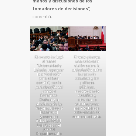
manos y discusiones de los
tomadores de decisiones
”,
comentó.
El evento incluyó
El texto plantea
el panel
una renovada
“Universidad y
visión sobre la
Estado: repensar
articulación entre
la articulación
la casa de
para el bien
estudios y las
común”, con la
políticas
participación del
públicas,
senador
reconociendo
Francisco
desafíos y
Chahuán; la
ofreciendo
alcaldesa de La
orientaciones
Pintana, Claudia
para fortalecer
Pizarro; el
este vínculo de
general de
manera robusta.
Aviación FACH,
Luis Sáez; y el
jefe del
Departamento