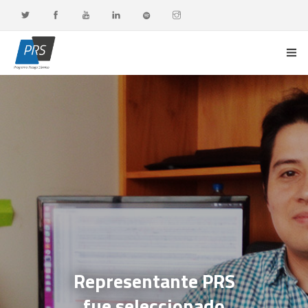
PORTADA
LÍNEAS DE INVESTIGACIÓN
OBSERVATORIO G-DATA
DOCENCIA Y FORMACIÓN CONTINUA
DIFUSIÓN Y VALORACIÓN CIUDADANA
Representante PRS
fue seleccionado