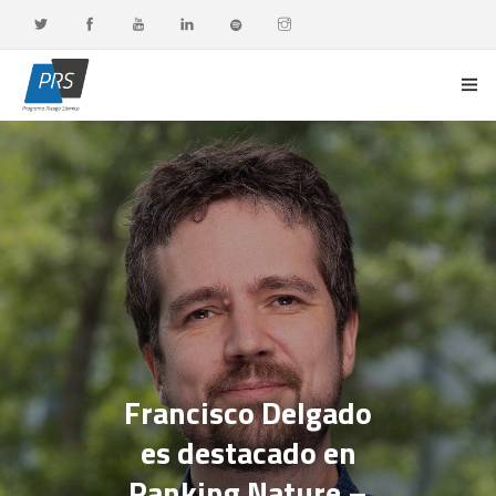
PORTADA
LÍNEAS DE INVESTIGACIÓN
OBSERVATORIO G-DATA
DOCENCIA Y FORMACIÓN CONTINUA
DIFUSIÓN Y VALORACIÓN CIUDADANA
Francisco Delgado
es destacado en
Ranking Nature –