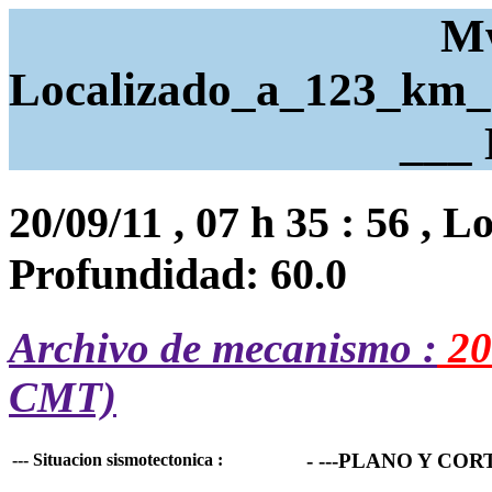
Mw
Localizado_a_123_km_
___
20/09/11 , 07 h 35 : 56 , L
Profundidad: 60.0
Archivo de mecanismo :
20
CMT)
- ---PLANO Y COR
--- Situacion sismotectonica :